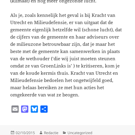
(klimaat) en nóg meer ongezonde lucht.
Als je, zoals kennelijk het geval is bij Kracht van
Utrecht en Milieudefensie, er van uitgaat dat de
gemeente eigenlijk hetzelfde wil (schone lucht), dat
de cijfers van de gemeente en haar adviseurs over
de milieuzone betrouwbaar zijn, dat je maar het
beste met de gemeente kan samenwerken in plaats
van de wethouder (‘die wij juist moeten steunen
omdat ze van GroenLinks is’ ) te kritiseren, kom je
van de koude kermis thuis. Kracht van Utrecht en
Milieudefensie bedoelen het ongetwijfeld goed,
maar helaas bereiken ze met hun acties het
omgekeerde van wat ze beogen.
E
M
B
D
m
a
l
e
a
s
u
l
i
t
e
e
Geplaatst
Auteur
Categorieën
02/10/2015
Redactie
Uncategorized