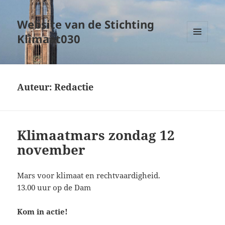
Website van de Stichting
Klimaat030
MENU
EN
WIDGETS
Auteur:
Redactie
Klimaatmars zondag 12
november
Mars voor klimaat en rechtvaardigheid.
13.00 uur op de Dam
Kom in actie!