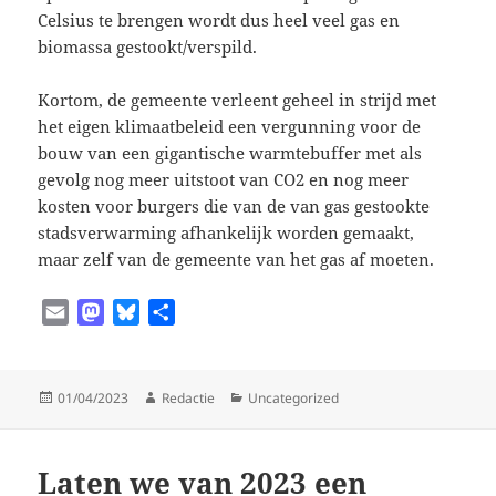
Celsius te brengen wordt dus heel veel gas en
biomassa gestookt/verspild.
Kortom, de gemeente verleent geheel in strijd met
het eigen klimaatbeleid een vergunning voor de
bouw van een gigantische warmtebuffer met als
gevolg nog meer uitstoot van CO2 en nog meer
kosten voor burgers die van de van gas gestookte
stadsverwarming afhankelijk worden gemaakt,
maar zelf van de gemeente van het gas af moeten.
E
M
B
D
m
a
l
e
a
s
u
l
i
t
e
e
Geplaatst
Auteur
Categorieën
01/04/2023
Redactie
Uncategorized
l
o
s
n
op
d
k
o
y
Laten we van 2023 een