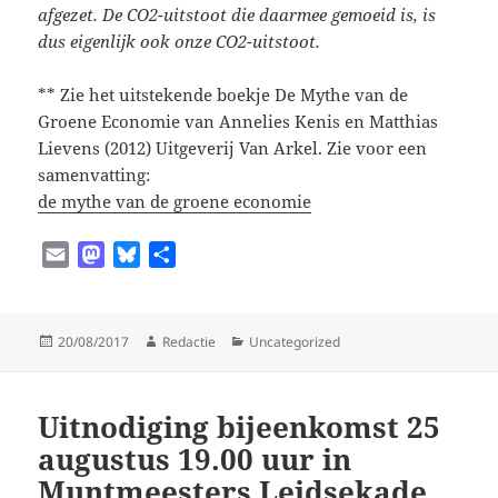
afgezet. De CO2-uitstoot die daarmee gemoeid is, is
dus eigenlijk ook onze CO2-uitstoot.
** Zie het uitstekende boekje De Mythe van de
Groene Economie van Annelies Kenis en Matthias
Lievens (2012) Uitgeverij Van Arkel. Zie voor een
samenvatting:
de mythe van de groene economie
E
M
B
D
m
a
l
e
a
s
u
l
i
t
e
e
Geplaatst
Auteur
Categorieën
20/08/2017
Redactie
Uncategorized
l
o
s
n
op
d
k
o
y
Uitnodiging bijeenkomst 25
n
augustus 19.00 uur in
Muntmeesters Leidsekade