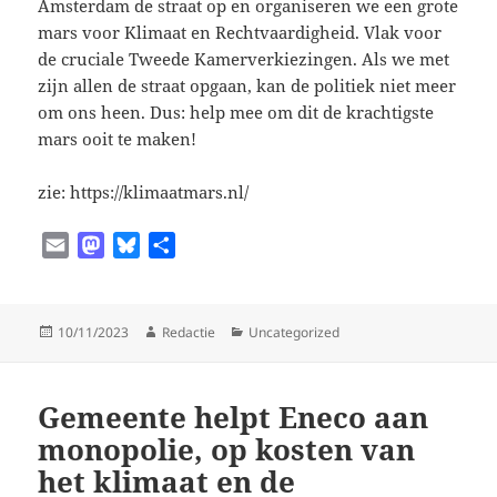
Amsterdam de straat op en organiseren we een grote
mars voor Klimaat en Rechtvaardigheid. Vlak voor
de cruciale Tweede Kamerverkiezingen. Als we met
zijn allen de straat opgaan, kan de politiek niet meer
om ons heen. Dus: help mee om dit de krachtigste
mars ooit te maken!
zie: https://klimaatmars.nl/
E
M
B
D
m
a
l
e
a
s
u
l
i
t
e
e
Geplaatst
Auteur
Categorieën
10/11/2023
Redactie
Uncategorized
l
o
s
n
op
d
k
o
y
Gemeente helpt Eneco aan
n
monopolie, op kosten van
het klimaat en de