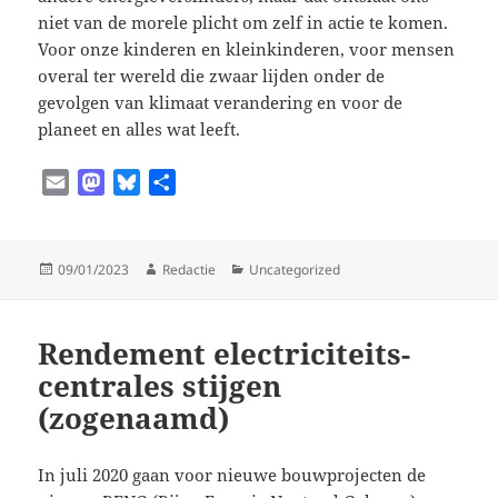
niet van de morele plicht om zelf in actie te komen.
Voor onze kinderen en kleinkinderen, voor mensen
overal ter wereld die zwaar lijden onder de
gevolgen van klimaat verandering en voor de
planeet en alles wat leeft.
E
M
B
D
m
a
l
e
a
s
u
l
i
t
e
e
Geplaatst
Auteur
Categorieën
09/01/2023
Redactie
Uncategorized
l
o
s
n
op
d
k
o
y
Rendement electriciteits-
n
centrales stijgen
(zogenaamd)
In juli 2020 gaan voor nieuwe bouwprojecten de