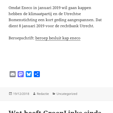
Omdat Eneco in januari 2019 wil gaan kappen
hebben de klimaatpartij en de Utrechtse
Bomenstichting een kort geding aangespannen. Dat
dient 8 januari 2019 voor de rechtbank Utrecht.
Beroepschrift:
beroep besluit kap eneco
E
M
B
D
m
a
l
e
a
s
u
l
i
t
e
e
Geplaatst
Auteur
Categorieën
19/12/2018
Redactie
Uncategorized
l
o
s
n
op
d
k
o
y
Wat heeft GroenLinks sinds