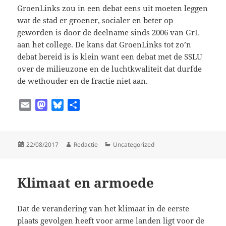
GroenLinks zou in een debat eens uit moeten leggen
wat de stad er groener, socialer en beter op
geworden is door de deelname sinds 2006 van GrL
aan het college. De kans dat GroenLinks tot zo’n
debat bereid is is klein want een debat met de SSLU
over de milieuzone en de luchtkwaliteit dat durfde
de wethouder en de fractie niet aan.
E
M
B
D
m
a
l
e
a
s
u
l
i
t
e
e
Geplaatst
Auteur
Categorieën
22/08/2017
Redactie
Uncategorized
l
o
s
n
op
d
k
o
y
Klimaat en armoede
n
Dat de verandering van het klimaat in de eerste
plaats gevolgen heeft voor arme landen ligt voor de