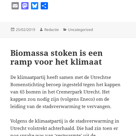
E
M
B
D
m
a
l
e
a
s
u
l
i
t
e
e
Geplaatst
Auteur
Categorieën
25/02/2019
Redactie
Uncategorized
l
o
s
n
op
d
k
o
y
Biomassa stoken is een
n
ramp voor het klimaat
De klimaatpartij heeft samen met de Utrechtse
Bomenstichting beroep ingesteld tegen het kappen
van 65 bomen in het Cremerpark Utrecht. Het
kappen zou nodig zijn (volgens Eneco) om de
leiding van de stadsverwarming te vervangen.
Volgens de klimaatpartij is de stadsverwarming in
Utrecht volstrekt achterhaald. Die had zin toen er
nog sprake was van ‘restwarmte’ uit de