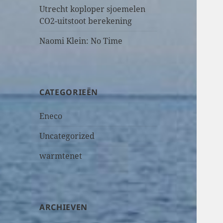
Utrecht koploper sjoemelen
CO2-uitstoot berekening
Naomi Klein: No Time
CATEGORIEËN
Eneco
Uncategorized
warmtenet
ARCHIEVEN