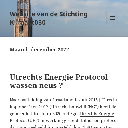
Website van de Stichting
Klimaat030
MENU
EN
WIDGETS
Maand:
december 2022
Utrechts Energie Protocol
wassen neus ?
Naar aanleiding van 2 raadsmoties uit 2015 (“Utrecht
koploper”) en 2017 (“Utrecht bouwt BENG”) heeft de
gemeente Utrecht in 2020 het zgn.
Utrechts Energie
Protocol (UEP)
in werking gesteld. Dit is een protocol
dat voor veel geld is opgesteld door TNO en wat er