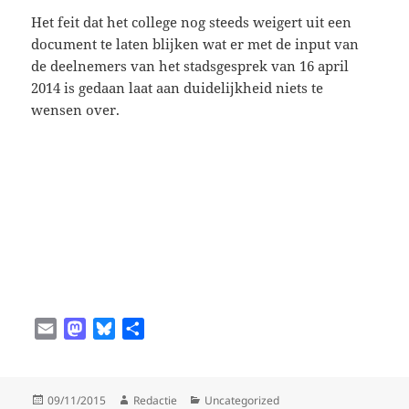
Het feit dat het college nog steeds weigert uit een
document te laten blijken wat er met de input van
de deelnemers van het stadsgesprek van 16 april
2014 is gedaan laat aan duidelijkheid niets te
wensen over.
E
M
B
D
m
a
l
e
a
s
u
l
i
t
e
e
Geplaatst
Auteur
Categorieën
09/11/2015
Redactie
Uncategorized