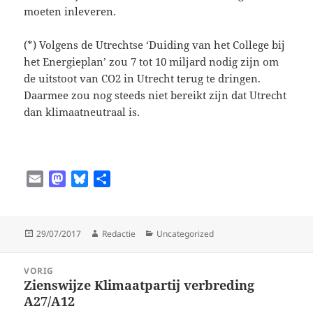
moeten inleveren.
(*) Volgens de Utrechtse ‘Duiding van het College bij
het Energieplan’ zou 7 tot 10 miljard nodig zijn om
de uitstoot van CO2 in Utrecht terug te dringen.
Daarmee zou nog steeds niet bereikt zijn dat Ut­recht
dan klimaatneutraal is.
E
M
B
D
m
a
l
e
a
s
u
l
i
t
e
e
Geplaatst
Auteur
Categorieën
29/07/2017
Redactie
Uncategorized
l
o
s
n
op
Bericht
d
k
VORIG
navigatie
o
y
Zienswijze Klimaatpartij verbreding
Vorig
n
A27/A12
bericht: