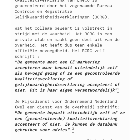
kwaliteitsverklaring van Eneco is 
geaccepteerd door het zogenaamde Bureau 
Controle en Registratie 
Gelijkwaardigheidsverklaringen (BCRG).

Wat het college beweert is volstrekt in 
strijd met de waarheid. Het BCRG is een 
private club en maakt geen deel uit van de 
overheid. Het heeft dus geen enkele 
officiële bevoegdheid. Het BCRG zelf 
schrijft :

“
De gemeente moet een CE-markering 
accepteren maar bepaalt uiteindelijk zelf 
als bevoegd gezag of ze een gecontroleerde 
kwaliteitsverklaring of 
gelijkwaardigheidsverklaring accepteert of 
1
niet. Dit is haar eigen verantwoordelijk”
De Rijksdienst voor Ondernemend Nederland 
(wél een dienst van de overheid) schrijft: 
“
De gemeente bepaalt uiteindelijk zelf of ze 
 (
een
gecontroleerde) kwaliteitsverklaring 
accepteert of niet. Ze kunnen de databank 
2
gebruiken voor advies”.