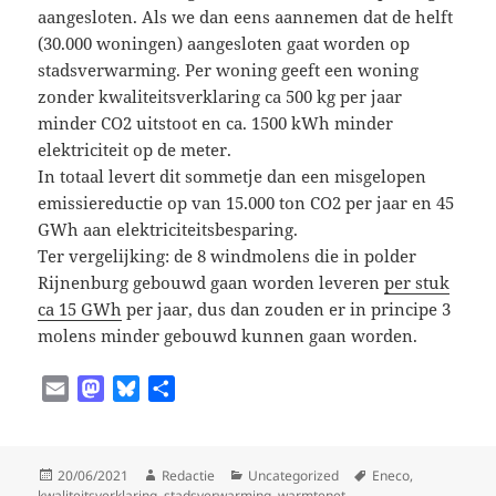
aangesloten. Als we dan eens aannemen dat de helft
(30.000 woningen) aangesloten gaat worden op
stadsverwarming. Per woning geeft een woning
zonder kwaliteitsverklaring ca 500 kg per jaar
minder CO2 uitstoot en ca. 1500 kWh minder
elektriciteit op de meter.
In totaal levert dit sommetje dan een misgelopen
emissiereductie op van 15.000 ton CO2 per jaar en 45
GWh aan elektriciteitsbesparing.
Ter vergelijking: de 8 windmolens die in polder
Rijnenburg gebouwd gaan worden leveren
per stuk
ca 15 GWh
per jaar, dus dan zouden er in principe 3
molens minder gebouwd kunnen gaan worden.
E
M
B
D
m
a
l
e
a
s
u
l
i
t
e
e
Geplaatst
Auteur
Categorieën
Tags
20/06/2021
Redactie
Uncategorized
Eneco
,
l
o
s
n
op
kwaliteitsverklaring
,
stadsverwarming
,
warmtenet