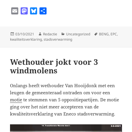
E
M
B
D
m
a
l
e
a
s
u
l
i
t
e
e
Geplaatst
Auteur
Categorieën
Tags
03/10/2021
Redactie
Uncategorized
BENG
,
EPC
,
l
o
s
n
op
kwaliteitsverklaring
,
stadsverwarming
d
k
o
y
Wethouder jokt voor 3
n
windmolens
Onlangs heeft wethouder Van Hooijdonk met een
leugen de gemeenteraad ontraden om voor een
motie
te stemmen van 5 oppositiepartijen. De motie
ging over het niet meer accepteren van de
kwaliteitsverklaring van Eneco stadsverwarming.
Videospeler