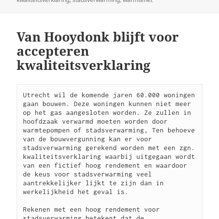
d
k
o
y
Van Hooydonk blijft voor
n
accepteren
kwaliteitsverklaring
Utrecht wil de komende jaren 60.000 woningen 
gaan bouwen. Deze woningen kunnen niet meer 
op het gas aangesloten worden. Ze zullen in 
hoofdzaak verwarmd moeten worden door 
warmtepompen of stadsverwarming, Ten behoeve 
van de bouwvergunning kan er voor 
stadsverwarming gerekend worden met een zgn. 
kwaliteitsverklaring waarbij uitgegaan wordt 
van een fictief hoog rendement en waardoor 
de keus voor stadsverwarming veel 
aantrekkelijker lijkt te zijn dan in 
werkelijkheid het geval is.

Rekenen met een hoog rendement voor 
stadsverwarming betekent dat de 