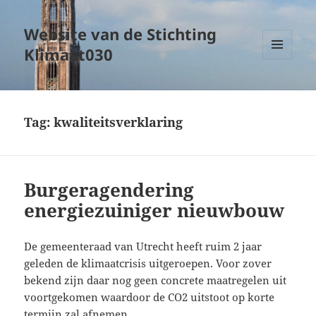
Website van de Stichting
Klimaat030
MENU
EN
WIDGETS
Tag:
kwaliteitsverklaring
Burgeragendering
energiezuiniger nieuwbouw
De gemeenteraad van Utrecht heeft ruim 2 jaar
geleden de klimaatcrisis uitgeroepen. Voor zover
bekend zijn daar nog geen concrete maatregelen uit
voortgekomen waardoor de CO2 uitstoot op korte
termijn zal afnemen.