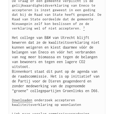
De vraag of een gemeente verplicht is de 
gelijkwaardigheidsverklaring van Eneco te 
accepteren is inzet geweest in een geding 
dat bij de Raad van State heeft gespeeld. De 
Raad van State oordeelde dat de gemeente 
Nieuwegein zelf kon beslissen of ze de 
3
verklaring wel of niet accepteren. 
Het college van B&W van Utrecht blijft 
beweren dat ze de kwaliteitsverklaring niet 
kunnen weigeren en kiest daarmee vóór de 
belangen van Eneco en vóór het verbranden 
van nog meer biomassa en tegen de belangen 
van bewoners en tegen een lagere CO2 
uitstoot.

Binnenkort staat dit punt op de agenda van 
de raadscommissie. Het is op initiatief van 
de Partij voor de Dieren geagendeerd en 
zonder medewerking van de zogenoemde 
“groene” collegepartijen Groenlinks en D66.
Downloaden
 onderzoek accepteren 
kwaliteitsverklaring op woonlasten

Link
 naar verslag commissievergadering