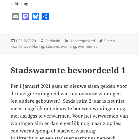
saldering
E
M
B
D
m
a
l
e
a
s
u
l
i
t
e
e
Geplaatst
Auteur
Categorieën
Tags
02/12/2020
Redactie
Uncategorized
Eneco
,
l
o
s
n
op
kwaliteitsverklaring
,
stadsverwarming
,
warmtenet
d
k
o
y
Stadswarmte bevoordeeld 1
n
Per 1 januari 2021 gaan er nieuwe eisen gelden voor
de energie zuinigheid van nieuwbouw woningen
(en andere gebouwen). Sinds ruim 2 jaar is het niet
meer mogelijk om nieuw te bouwen woningen nog
met aardgas te verwarmen. Voor het verwarmen van
woningen zijn er dan eigenlijk nog maar 2 opties:
een warmtepomp of stadsverwarming.
In Utrecht is er een stadsverwarmings netwerk.