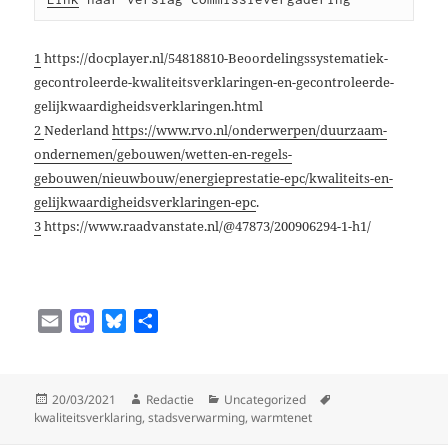
1
https://docplayer.nl/54818810-Beoordelingssystematiek-
gecontroleerde-kwaliteitsverklaringen-en-gecontroleerde-
gelijkwaardigheidsverklaringen.html
2
Nederland
https://www.rvo.nl/onderwerpen/duurzaam-
ondernemen/gebouwen/wetten-en-regels-
gebouwen/nieuwbouw/energieprestatie-epc/kwaliteits-en-
gelijkwaardigheidsverklaringen-epc
.
3
https://www.raadvanstate.nl/@47873/200906294-1-h1/
E
M
B
D
m
a
l
e
a
s
u
l
i
t
e
e
Geplaatst
Auteur
Categorieën
Tags
20/03/2021
Redactie
Uncategorized
l
o
s
n
op
kwaliteitsverklaring
,
stadsverwarming
,
warmtenet
d
k