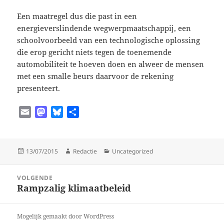
Een maatregel dus die past in een
energieverslindende wegwerpmaatschappij, een
schoolvoorbeeld van een technologische oplossing
die erop gericht niets tegen de toenemende
automobiliteit te hoeven doen en alweer de mensen
met een smalle beurs daarvoor de rekening
presenteert.
E
M
B
D
m
a
l
e
a
s
u
l
i
t
e
e
Geplaatst
Auteur
Categorieën
13/07/2015
Redactie
Uncategorized
l
o
s
n
op
Bericht
d
k
VOLGENDE
navigatie
o
y
Rampzalig klimaatbeleid
Volgend
n
bericht:
Mogelijk gemaakt door WordPress